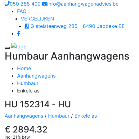
050 288 400
info@aanhangwagenadvies.be
FAQ
VERGELIJKEN
Gistelsteenweg 285 - 8490 Jabbeke BE
Toggle navigation
Humbaur Aanhangwagens
Home
Aanhangwagens
Humbaur
Enkele as
HU 152314 - HU
Aanhangwagens
/
Humbaur
/
Enkele as
€ 2894.32
incl 21% btw